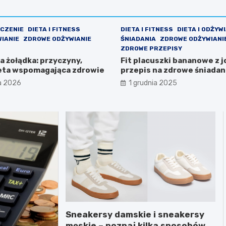
ECZENIE
DIETA I FITNESS
DIETA I FITNESS
DIETA I ODŻYW
WIANIE
ZDROWE ODŻYWIANIE
ŚNIADANIA
ZDROWE ODŻYWIANI
ZDROWE PRZEPISY
 żołądka: przyczyny,
Fit placuszki bananowe z 
ieta wspomagająca zdrowie
przepis na zdrowe śniadan
a 2026
1 grudnia 2025
Sneakersy damskie i sneakersy
męskie – poznaj kilka sposobów