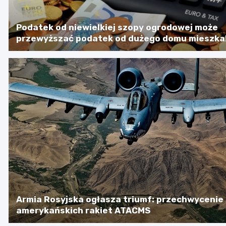
Podatek od niewielkiej szopy ogrodowej może
przewyższać podatek od dużego domu mieszka
Armia Rosyjska ogłasza triumf: przechwycenie
amerykańskich rakiet ATACMS