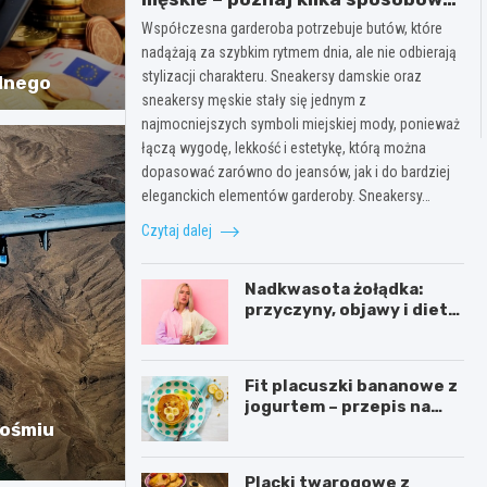
na wygodę, która wygląda modnie
Współczesna garderoba potrzebuje butów, które
każdego dnia
nadążają za szybkim rytmem dnia, ale nie odbierają
stylizacji charakteru. Sneakersy damskie oraz
lnego
sneakersy męskie stały się jednym z
najmocniejszych symboli miejskiej mody, ponieważ
łączą wygodę, lekkość i estetykę, którą można
dopasować zarówno do jeansów, jak i do bardziej
eleganckich elementów garderoby. Sneakersy…
Czytaj dalej
Nadkwasota żołądka:
przyczyny, objawy i dieta
wspomagająca zdrowie
Fit placuszki bananowe z
jogurtem – przepis na
zdrowe śniadanie
 ośmiu
Placki twarogowe z