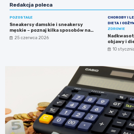
Redakcja poleca
POZOSTAŁE
CHOROBY I L
DIETA I ODŻY
Sneakersy damskie i sneakersy
ZDROWIE
męskie – poznaj kilka sposobów na
wygodę, która wygląda modnie
Nadkwasota
25 czerwca 2026
każdego dnia
objawy i d
10 styczni