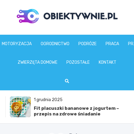
obiektywnie.pl
MOTORYZACJA
OGRODNICTWO
PODRÓŻE
PRACA
PR
ZWIERZĘTA DOMOWE
POZOSTAŁE
KONTAKT
1 grudnia 2025
Fit placuszki bananowe z jogurtem –
przepis na zdrowe śniadanie