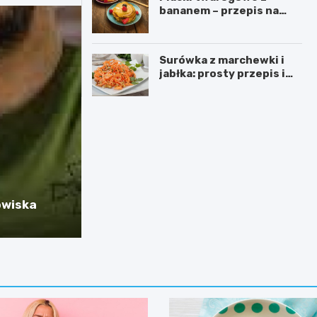
bananem – przepis na
zdrową przekąskę
Surówka z marchewki i
jabłka: prosty przepis i
korzyści zdrowotne
owiska