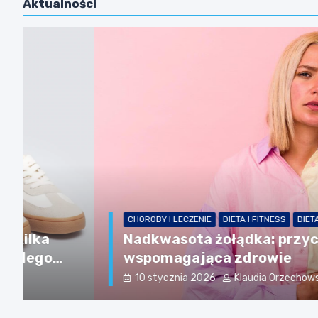
Aktualności
CHOROBY I LECZENIE
DIETA I FITNESS
DIETA I ODŻYWIANIE
Nadkwasota żołądka: przyczyny, obja
wspomagająca zdrowie
10 stycznia 2026
Klaudia Orzechowska