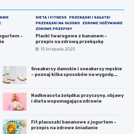
IANIE
DIETA I FITNESS
PRZEKĄSKI I SAŁATKI
E
PRZEKĄSKI NA SŁODKO
ZDROWE ODŻYWIANIE
ZDROWE PRZEPISY
jogurtem –
Placki twarogowe z bananem –
ie
przepis na zdrową przekąskę
15 listopada 2025
Sneakersy damskie i sneakersy męskie
– poznaj kilka sposobów na wygodę,
która wygląda modnie każdego dnia
Nadkwasota żołądka: przyczyny, objawy
i dieta wspomagająca zdrowie
Fit placuszki bananowe z jogurtem –
przepis na zdrowe śniadanie