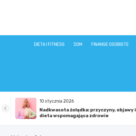
Skip
to
content
DIETA I FITNESS
DOM
FINANSE OSOBISTE
10 stycznia 2026
Nadkwasota żołądka: przyczyny, objawy i
dieta wspomagająca zdrowie