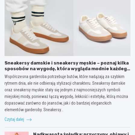
Sneakersy damskie i sneakersy męskie – poznaj kilka
sposobów na wygodę, która wygląda modnie każdego
dnia
Współczesna garderoba potrzebuje butów, które nadążają za szybkim
rytmem dnia, ale nie odbierają stylizacji charakteru. Sneakersy damskie
oraz sneakersy męskie stały się jednym z najmocniejszych symboli
miejskiej mody, ponieważ łączą wygodę, lekkość i estetykę, którą można
dopasować zarówno do jeansów, jak i do bardziej eleganckich
elementów garderoby. Sneakersy…
Czytaj dalej
Nadkwasota żołądka: przyczyny, objawy i