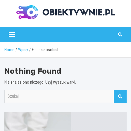
Skip
to
content
obiektywnie.pl
Home
Wpisy
Finanse osobiste
Nothing Found
Nie znaleziono niczego. Użyj wyszukiwarki.
S
z
u
k
a
j