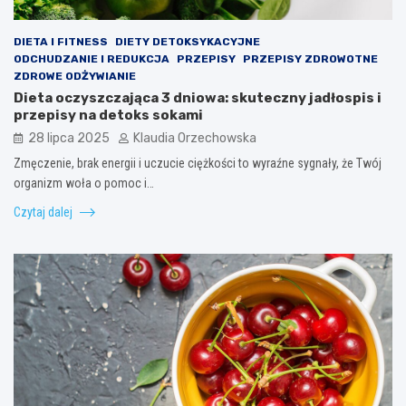
DIETA I FITNESS
DIETY DETOKSYKACYJNE
ODCHUDZANIE I REDUKCJA
PRZEPISY
PRZEPISY ZDROWOTNE
ZDROWE ODŻYWIANIE
Dieta oczyszczająca 3 dniowa: skuteczny jadłospis i
przepisy na detoks sokami
28 lipca 2025
Klaudia Orzechowska
Zmęczenie, brak energii i uczucie ciężkości to wyraźne sygnały, że Twój
organizm woła o pomoc i…
Czytaj dalej