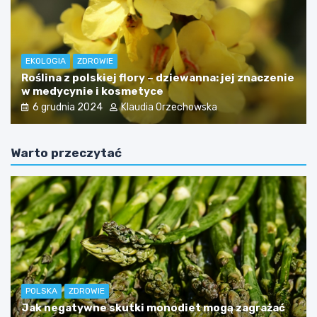
EKOLOGIA
ZDROWIE
Roślina z polskiej flory – dziewanna: jej znaczenie
w medycynie i kosmetyce
6 grudnia 2024
Klaudia Orzechowska
Warto przeczytać
POLSKA
ZDROWIE
Jak negatywne skutki monodiet mogą zagrażać