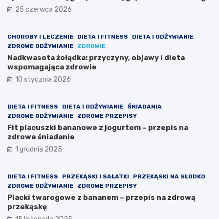
dnia
25 czerwca 2026
CHOROBY I LECZENIE
DIETA I FITNESS
DIETA I ODŻYWIANIE
ZDROWE ODŻYWIANIE
ZDROWIE
Nadkwasota żołądka: przyczyny, objawy i dieta
wspomagająca zdrowie
10 stycznia 2026
DIETA I FITNESS
DIETA I ODŻYWIANIE
ŚNIADANIA
ZDROWE ODŻYWIANIE
ZDROWE PRZEPISY
Fit placuszki bananowe z jogurtem – przepis na
zdrowe śniadanie
1 grudnia 2025
DIETA I FITNESS
PRZEKĄSKI I SAŁATKI
PRZEKĄSKI NA SŁODKO
ZDROWE ODŻYWIANIE
ZDROWE PRZEPISY
Placki twarogowe z bananem – przepis na zdrową
przekąskę