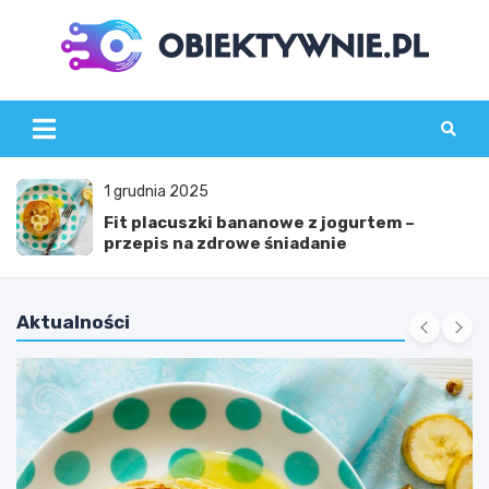
Skip
to
content
obiektywnie.pl
15 listopada 2025
Placki twarogowe z bananem – przepis na
zdrową przekąskę
Aktualności