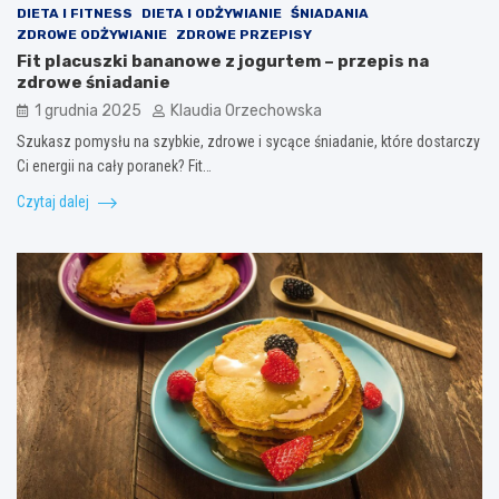
DIETA I FITNESS
DIETA I ODŻYWIANIE
ŚNIADANIA
ZDROWE ODŻYWIANIE
ZDROWE PRZEPISY
Fit placuszki bananowe z jogurtem – przepis na
zdrowe śniadanie
1 grudnia 2025
Klaudia Orzechowska
Szukasz pomysłu na szybkie, zdrowe i sycące śniadanie, które dostarczy
Ci energii na cały poranek? Fit…
Czytaj dalej