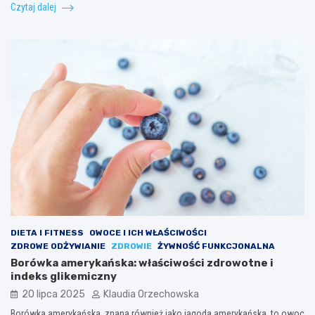
Czytaj dalej
DIETA I FITNESS
OWOCE I ICH WŁAŚCIWOŚCI
ZDROWE ODŻYWIANIE
ZDROWIE
ŻYWNOŚĆ FUNKCJONALNA
Borówka amerykańska: właściwości zdrowotne i
indeks glikemiczny
20 lipca 2025
Klaudia Orzechowska
Borówka amerykańska, znana również jako jagoda amerykańska, to owoc