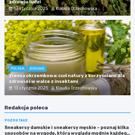
zdrowiu ludzi
13 stycznia 2025
Klaudia Orzechowska
POLSKA
ZDROWIE
Ziemia okrzemkowa: cud natury z korzyściami dla
zdrowia i w walce z insektami
13 stycznia 2025
Klaudia Orzechowska
Redakcja poleca
POZOSTAŁE
Sneakersy damskie i sneakersy męskie – poznaj kilka
sposobów na wygodę, która wygląda modnie każdego