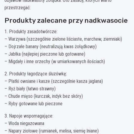
objawów nadkwasoty żołądka. Oto zasady, których warto
przestrzegać:
Produkty zalecane przy nadkwasocie
1. Produkty zasadotwórcze:
– Warzywa (szczególnie zielone liściaste, marchew, ziemniaki)
– Dojrzałe banany (neutralizują kwas żołądkowy)
– Jabłka (najlepiej pieczone lub gotowane)
– Migdały i inne orzechy (w umiarkowanych ilościach)
2. Produkty łagodzące śluzówkę:
– Płatki owsiane i kasze (szczególnie kasza jaglana)
– Ryż biały (łatwo strawny)
– Chude mięso (kurczak, indyk bez skóry)
– Ryby gotowane lub pieczone
3. Napoje wspomagające:
– Woda niegazowana
– Napary ziołowe (rumianek, melisa, siemię lniane)