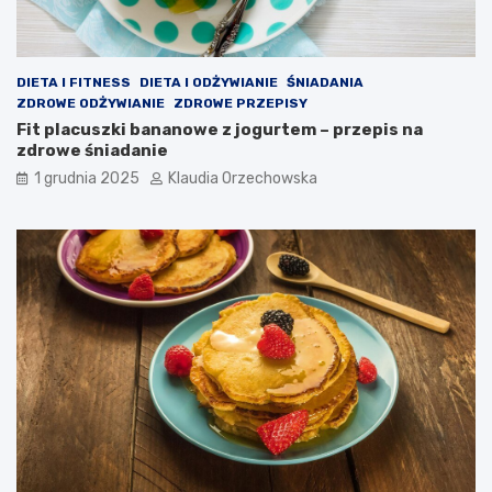
DIETA I FITNESS
DIETA I ODŻYWIANIE
ŚNIADANIA
ZDROWE ODŻYWIANIE
ZDROWE PRZEPISY
Fit placuszki bananowe z jogurtem – przepis na
zdrowe śniadanie
1 grudnia 2025
Klaudia Orzechowska