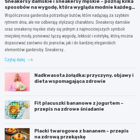
Sneakersy damskie i sneakersy męskie – poznaj kilka
sposobów na wygodę, która wygląda modnie każdego
dnia
Współczesna garderoba potrzebuje butów, które nadążają za szybkim
rytmem dnia, ale nie odbierają stylizacji charakteru. Sneakersy damskie
oraz sneakersy męskie stały się jednym z najmocniejszych symboli
miejskiej mody, ponieważ łączą wygodę, lekkość i estetykę, którą można
dopasować zarówno do jeansów, jak i do bardziej eleganckich
elementów garderoby. Sneakersy…
Czytaj dalej
Nadkwasota żołądka: przyczyny, objawy i
dieta wspomagająca zdrowie
Fit placuszki bananowe z jogurtem –
przepis na zdrowe śniadanie
Placki twarogowe z bananem – przepis
na zdrową przekąskę