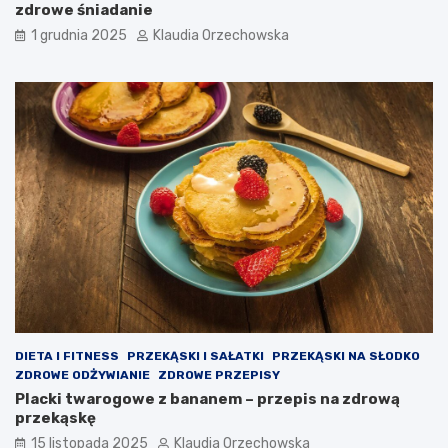
zdrowe śniadanie
1 grudnia 2025
Klaudia Orzechowska
DIETA I FITNESS
PRZEKĄSKI I SAŁATKI
PRZEKĄSKI NA SŁODKO
ZDROWE ODŻYWIANIE
ZDROWE PRZEPISY
Placki twarogowe z bananem – przepis na zdrową
przekąskę
15 listopada 2025
Klaudia Orzechowska