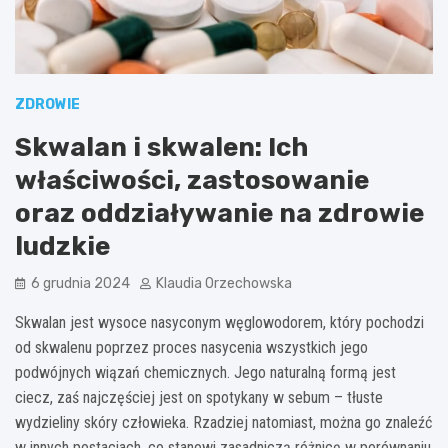
ZDROWIE
Skwalan i skwalen: Ich
właściwości, zastosowanie
oraz oddziaływanie na zdrowie
ludzkie
6 grudnia 2024
Klaudia Orzechowska
Skwalan jest wysoce nasyconym węglowodorem, który pochodzi
od skwalenu poprzez proces nasycenia wszystkich jego
podwójnych wiązań chemicznych. Jego naturalną formą jest
ciecz, zaś najczęściej jest on spotykany w sebum – tłuste
wydzieliny skóry człowieka. Rzadziej natomiast, można go znaleźć
w innych postaciach, co stanowi zasadniczą różnicę w porównaniu