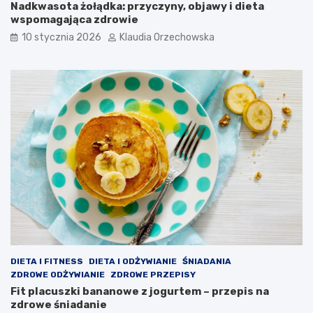
Nadkwasota żołądka: przyczyny, objawy i dieta
wspomagająca zdrowie
10 stycznia 2026
Klaudia Orzechowska
DIETA I FITNESS
DIETA I ODŻYWIANIE
ŚNIADANIA
ZDROWE ODŻYWIANIE
ZDROWE PRZEPISY
Fit placuszki bananowe z jogurtem – przepis na
zdrowe śniadanie