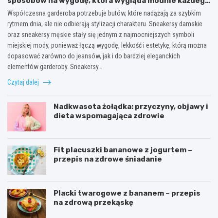
sposobów na wygodę, która wygląda modnie każdego
dnia
Współczesna garderoba potrzebuje butów, które nadążają za szybkim
rytmem dnia, ale nie odbierają stylizacji charakteru. Sneakersy damskie
oraz sneakersy męskie stały się jednym z najmocniejszych symboli
miejskiej mody, ponieważ łączą wygodę, lekkość i estetykę, którą można
dopasować zarówno do jeansów, jak i do bardziej eleganckich
elementów garderoby. Sneakersy…
Czytaj dalej
Nadkwasota żołądka: przyczyny, objawy i
dieta wspomagająca zdrowie
Fit placuszki bananowe z jogurtem –
przepis na zdrowe śniadanie
Placki twarogowe z bananem – przepis
na zdrową przekąskę