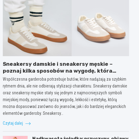
Sneakersy damskie i sneakersy męskie –
poznaj kilka sposobów na wygodę, która
wygląda modnie każdego dnia
Współczesna garderoba potrzebuje butów, które nadążają za szybkim
rytmem dnia, ale nie odbierają stylizacji charakteru. Sneakersy damskie
oraz sneakersy męskie stały się jednym z najmocniejszych symboli
miejskiej mody, ponieważ łączą wygodę, lekkość i estetykę, którą
można dopasować zarówno do jeansów, jak i do bardziej eleganckich
elementów garderoby. Sneakersy…
Czytaj dalej
Nadkwasota żołądka: przyczyny, objawy