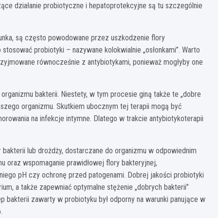
zące działanie probiotyczne i hepatoprotekcyjne są tu szczególnie
iegunka, są często powodowane przez uszkodzenie flory
stosować probiotyki – nazywane kolokwialnie „osłonkami”. Warto
 przyjmowane równocześnie z antybiotykami, ponieważ mogłyby one
organizmu bakterii. Niestety, w tym procesie giną także te „dobre
naszego organizmu. Skutkiem ubocznym tej terapii mogą być
orowania na infekcje intymne. Dlatego w trakcie antybiotykoterapii
r bakterii lub drożdży, dostarczane do organizmu w odpowiednim
mu oraz wspomaganie prawidłowej flory bakteryjnej,
niego pH czy ochronę przed patogenami. Dobrej jakości probiotyki
rium, a także zapewniać optymalne stężenie „dobrych bakterii”
p bakterii zawarty w probiotyku był odporny na warunki panujące w
.