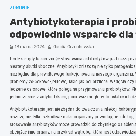
ZDROWIE
Antybiotykoterapia i probi
odpowiednie wsparcie dla 
13 marca 2024
Klaudia Orzechowska
Podczas gdy konieczność stosowania antybiotyków jest niezaprze
niestety skutki uboczne. Antybiotyki zniszczą nie tylko patogenic
niezbędne dla prawidłowego funkcjonowania naszego organizmu. W
problemy żołądkowo-jelitowe, takie jak ból brzucha, wzdęcia czy
leczenie osłonowe, które polega na przyjmowaniu probiotyków. Kl
jednocześnie z antybiotykami, ponieważ mogłoby to osłabić ich dzi
Antybiotykoterapia jest niezbędna do zwalczania infekcji bakteryj
niszczą nie tylko szkodliwe mikroorganizmy powodujące infekcję,
stosowanie antybiotyków może prowadzić do zbytniego osłabienia 
obciążać inne organy, na przykład wątrobę, która jest odpowiedzi