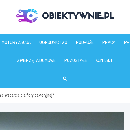
obiektywnie.pl
MOTORYZACJA
OGRODNICTWO
PODRÓŻE
PRACA
PR
ZWIERZĘTA DOMOWE
POZOSTAŁE
KONTAKT
ie wsparcie dla flory bakteryjnej?