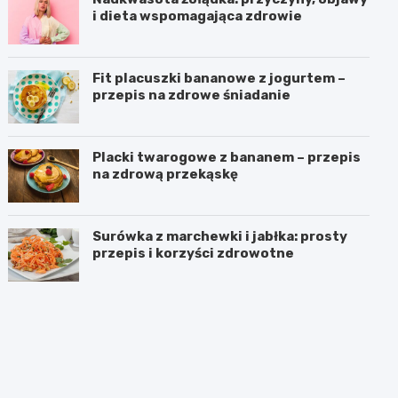
i dieta wspomagająca zdrowie
Fit placuszki bananowe z jogurtem –
przepis na zdrowe śniadanie
Placki twarogowe z bananem – przepis
na zdrową przekąskę
Surówka z marchewki i jabłka: prosty
przepis i korzyści zdrowotne