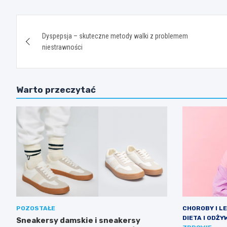
Nawigacja
Dyspepsja – skuteczne metody walki z problemem
wpisu
niestrawności
Warto przeczytać
POZOSTAŁE
CHOROBY I L
DIETA I ODŻY
Sneakersy damskie i sneakersy