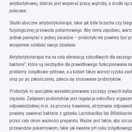
antybiotykowej, dobrze jest wspierać pracę wątroby, a środki łąc
polecane.
Skutki uboczne antybiotykoterapii, takie jak bóle brzucha czy b
fizjologicznej przewodu pokarmowego. Aby temu zapobiec, warto 
jednak pamiętać o jednej zasadzie – probiotyki nie powinny być
wzajemnie osłabiać swoje działanie.
Antybiotykoterapia ma na celu eliminację szkodliwych dla naszego 
bakterie”, które są niezbędne dla prawidłowego funkcjonowania 
problemy żołądkowo-jelitowe, a u kobiet także wzrost ryzyka zach
oraz po jej zakończeniu, zaleca się stosowanie probiotyków.
Probiotyki to specjalnie wyselekcjonowane szczepy żywych kultu
stężeniu. Zadaniem probiotyków jest regulacja mikroflory organiz
odpowiedzialnej m.in. za procesy trawienne, utrzymanie odpowied
powinny zawierać bakterie z gatunku Lactobacillus lub Bifidobacte
przez cały okres ważności preparatu. Ważne jest także, aby szcze
przewodzie pokarmowym, takie jak kwaśne pH soku żołądkowego