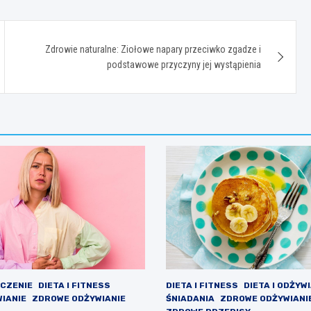
Zdrowie naturalne: Ziołowe napary przeciwko zgadze i
podstawowe przyczyny jej wystąpienia
ECZENIE
DIETA I FITNESS
DIETA I FITNESS
DIETA I ODŻYW
WIANIE
ZDROWE ODŻYWIANIE
ŚNIADANIA
ZDROWE ODŻYWIANI