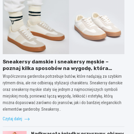
Sneakersy damskie i sneakersy męskie –
poznaj kilka sposobów na wygodę, która
wygląda modnie każdego dnia
Współczesna garderoba potrzebuje butów, które nadążają za szybkim
rytmem dnia, ale nie odbierają stylizacji charakteru. Sneakersy damskie
oraz sneakersy męskie stały się jednym z najmocniejszych symboli
miejskiej mody, ponieważ łączą wygodę, lekkość i estetykę, którą
można dopasować zarówno do jeansów, jak i do bardziej eleganckich
elementów garderoby. Sneakersy…
Czytaj dalej
Nadkwasota żołądka: przyczyny, objawy