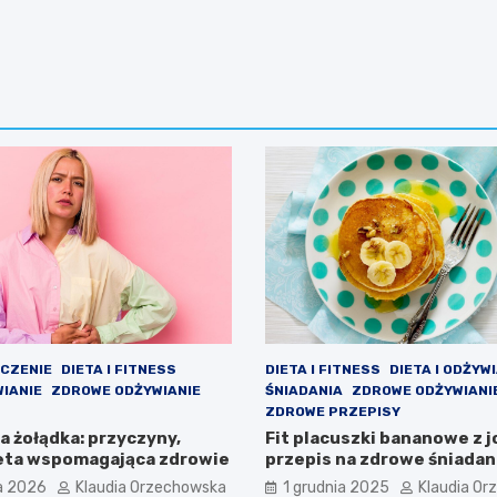
ECZENIE
DIETA I FITNESS
DIETA I FITNESS
DIETA I ODŻYW
WIANIE
ZDROWE ODŻYWIANIE
ŚNIADANIA
ZDROWE ODŻYWIANI
ZDROWE PRZEPISY
 żołądka: przyczyny,
Fit placuszki bananowe z 
ieta wspomagająca zdrowie
przepis na zdrowe śniadan
a 2026
Klaudia Orzechowska
1 grudnia 2025
Klaudia O