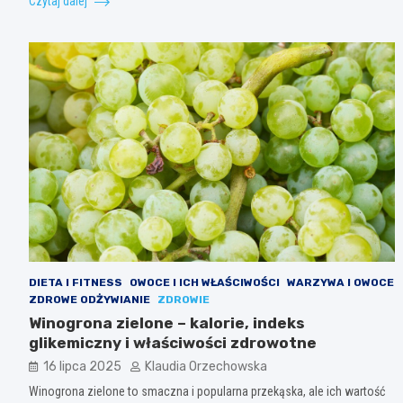
Czytaj dalej
DIETA I FITNESS
OWOCE I ICH WŁAŚCIWOŚCI
WARZYWA I OWOCE
ZDROWE ODŻYWIANIE
ZDROWIE
Winogrona zielone – kalorie, indeks
glikemiczny i właściwości zdrowotne
16 lipca 2025
Klaudia Orzechowska
Winogrona zielone to smaczna i popularna przekąska, ale ich wartość