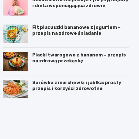
i dieta wspomagająca zdrowie
Fit placuszki bananowe z jogurtem –
przepis na zdrowe śniadanie
Placki twarogowe z bananem – przepis
na zdrową przekąskę
Surówka z marchewki i jabłka: prosty
przepis i korzyści zdrowotne