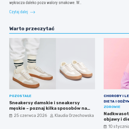
wykracza daleko poza walory smakowe. W…
Czytaj dalej
Warto przeczytać
POZOSTAŁE
CHOROBY I L
DIETA I ODŻY
Sneakersy damskie i sneakersy
ZDROWIE
męskie – poznaj kilka sposobów na
wygodę, która wygląda modnie
Nadkwasota
25 czerwca 2026
Klaudia Orzechowska
każdego dnia
objawy i d
10 styczni