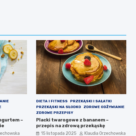
IANIE
DIETA I FITNESS
PRZEKĄSKI I SAŁATKI
E
PRZEKĄSKI NA SŁODKO
ZDROWE ODŻYWIANIE
ZDROWE PRZEPISY
jogurtem –
Placki twarogowe z bananem –
ie
przepis na zdrową przekąskę
rzechowska
15 listopada 2025
Klaudia Orzechowska