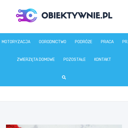
obiektywnie.pl
MOTORYZACJA
OGRODNICTWO
PODRÓŻE
PRACA
PR
ZWIERZĘTA DOMOWE
POZOSTAŁE
KONTAKT