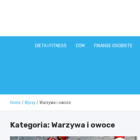
Skip
to
content
DIETA I FITNESS
DOM
FINANSE OSOBISTE
Home
Wpisy
Warzywa i owoce
Kategoria:
Warzywa i owoce