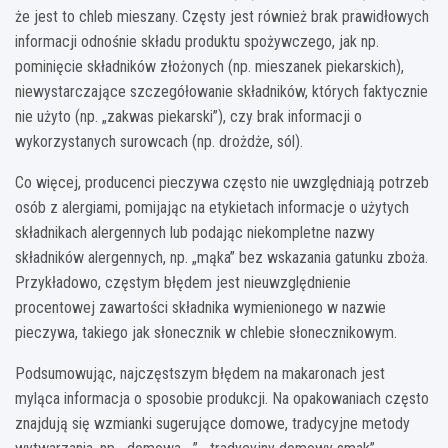
że jest to chleb mieszany. Częsty jest również brak prawidłowych
informacji odnośnie składu produktu spożywczego, jak np.
pominięcie składników złożonych (np. mieszanek piekarskich),
niewystarczające szczegółowanie składników, których faktycznie
nie użyto (np. „zakwas piekarski”), czy brak informacji o
wykorzystanych surowcach (np. drożdże, sól).
Co więcej, producenci pieczywa często nie uwzględniają potrzeb
osób z alergiami, pomijając na etykietach informacje o użytych
składnikach alergennych lub podając niekompletne nazwy
składników alergennych, np. „mąka” bez wskazania gatunku zboża.
Przykładowo, częstym błędem jest nieuwzględnienie
procentowej zawartości składnika wymienionego w nazwie
pieczywa, takiego jak słonecznik w chlebie słonecznikowym.
Podsumowując, najczęstszym błędem na makaronach jest
myląca informacja o sposobie produkcji. Na opakowaniach często
znajdują się wzmianki sugerujące domowe, tradycyjne metody