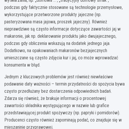
wytwarzania, np. „domowa …”, „tradycyjny domowy smak”,
podczas gdy faktycznie stosowane są technologie przemysłowe,
wykorzystujące przetworzone produkty jajeczne (np.
pasteryzowana masa jajowa, proszek jajeczny). Również
nieprawdziwe są często informacje dotyczące zawartości jaj w
makaronie, jak np. deklarowanie produktu jako dwujajecznego,
podczas gdy obliczenia wskazują na dodatek jednego jaja.
Dodatkowo, na opakowaniach makaronów bezjajecznych
umieszczane są często zdjęcia kur i jaj, co może wprowadzać
konsumenta w błąd.
Jednym z kluczowych problemów jest również niewłaściwe
podawanie daty ważności – termin przydatności do spożycia bywa
często przedłużany bez dostarczenia odpowiednich badań.
Zdarza się również, że brakuje informacji o procentowej
zawartości składnika występującego w nazwie lub grafice
przedstawiającej produkt spożywczy (np. papryki i pomidorów).
Producenci często również zapominają podać, co znajduje się w
mieszaninie przyprawowej.