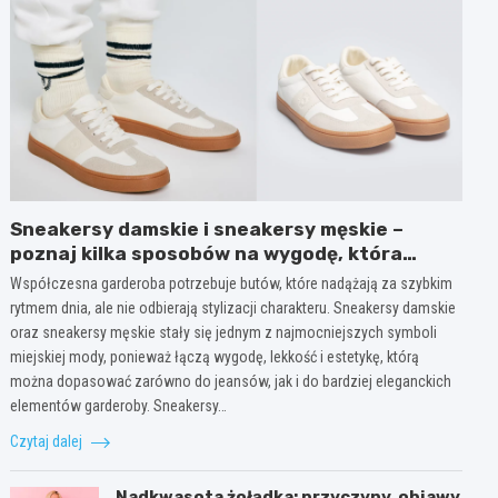
Sneakersy damskie i sneakersy męskie –
poznaj kilka sposobów na wygodę, która
wygląda modnie każdego dnia
Współczesna garderoba potrzebuje butów, które nadążają za szybkim
rytmem dnia, ale nie odbierają stylizacji charakteru. Sneakersy damskie
oraz sneakersy męskie stały się jednym z najmocniejszych symboli
miejskiej mody, ponieważ łączą wygodę, lekkość i estetykę, którą
można dopasować zarówno do jeansów, jak i do bardziej eleganckich
elementów garderoby. Sneakersy…
Czytaj dalej
Nadkwasota żołądka: przyczyny, objawy