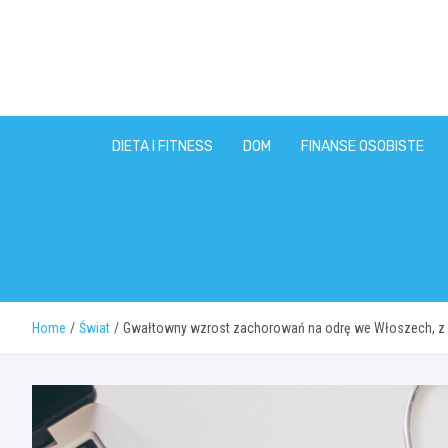
Skip
to
content
DIETA I FITNESS
DOM
FINANSE OSOBISTE
Home
Świat
Gwałtowny wzrost zachorowań na odrę we Włoszech, z n