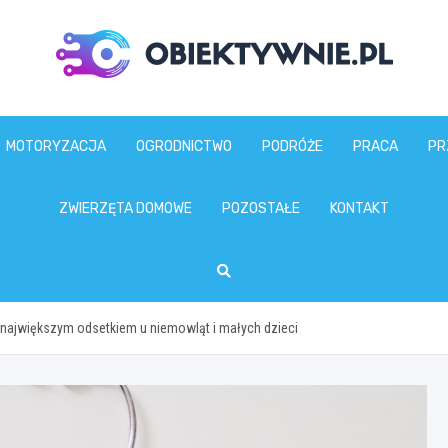
obiektywnie.pl
MOTORYZACJA
OGRODNICTWO
PODRÓŻE
PRACA
PR
ZWIERZĘTA DOMOWE
POZOSTAŁE
KONTAKT
ajwiększym odsetkiem u niemowląt i małych dzieci