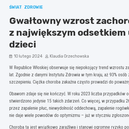
ŚWIAT
ZDROWIE
Gwałtowny wzrost zachor
z największym odsetkiem 
dzieci
10 lutego 2024
Klaudia Orzechowska
W Republice Włoskiej obserwuje się niepokojący trend wzrostu z
lat. Zgodnie z danymi Instytutu Zdrowia w tym kraju, aż 93% osób 
szczepieniu. Ciężka choroba zakaźna często prowadzi do poważn
Obawom zdaje się nie kończyć. W roku 2023 liczba przypadków o
stwierdzono jedynie 15 takich zdarzeń. Co więcej, w przypadku 
przez zapalenie płuc, niewydolność oddechową, zapalenie rogówki
nie daje wiele powodów do optymizmu – już w styczniu zgłoszon
Choroba ta jest wyjątkowo zaraźliwa i stanowi ogromne ryzyko po