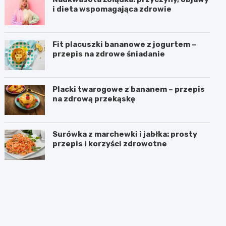
i dieta wspomagająca zdrowie
Fit placuszki bananowe z jogurtem –
przepis na zdrowe śniadanie
Placki twarogowe z bananem – przepis
na zdrową przekąskę
Surówka z marchewki i jabłka: prosty
przepis i korzyści zdrowotne