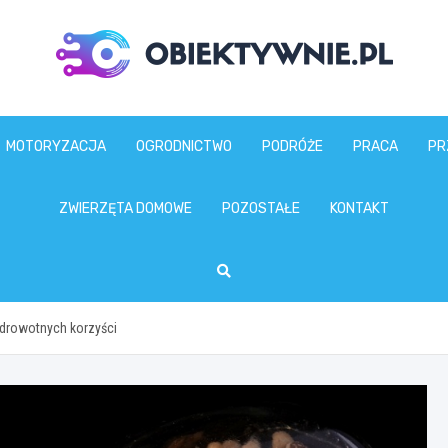
obiektywnie.pl
MOTORYZACJA
OGRODNICTWO
PODRÓŻE
PRACA
PR
ZWIERZĘTA DOMOWE
POZOSTAŁE
KONTAKT
zdrowotnych korzyści