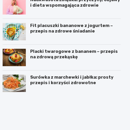
i dieta wspomagająca zdrowie
Fit placuszki bananowe z jogurtem –
przepis na zdrowe śniadanie
Placki twarogowe z bananem – przepis
na zdrową przekąskę
Surówka z marchewki i jabłka: prosty
przepis i korzyści zdrowotne