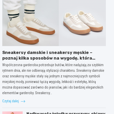
Sneakersy damskie i sneakersy męskie –
poznaj kilka sposobów na wygodę, która
wygląda modnie każdego dnia
Współczesna garderoba potrzebuje butów, które nadążają za szybkim
rytmem dnia, ale nie odbierają stylizacji charakteru. Sneakersy damskie
oraz sneakersy męskie stały się jednym z najmocniejszych symboli
miejskiej mody, ponieważ łączą wygodę, lekkość i estetykę, którą
można dopasować zarówno do jeansów, jak i do bardziej eleganckich
elementów garderoby. Sneakersy…
Czytaj dalej
Nadkwasota żołądka: przyczyny, objawy