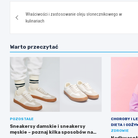
Nawigacja
Właściwości i zastosowanie oleju słonecznikowego w
wpisu
kulinariach
Warto przeczytać
POZOSTAŁE
CHOROBY I L
DIETA I ODŻY
Sneakersy damskie i sneakersy
ZDROWIE
męskie – poznaj kilka sposobów na