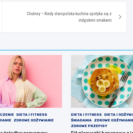
Chutney – Kiedy staropolska kuchnia spotyka się z
indyjskimi smakami
ECZENIE
DIETA I FITNESS
DIETA I FITNESS
DIETA I ODŻYW
WIANIE
ZDROWE ODŻYWIANIE
ŚNIADANIA
ZDROWE ODŻYWIANI
ZDROWE PRZEPISY