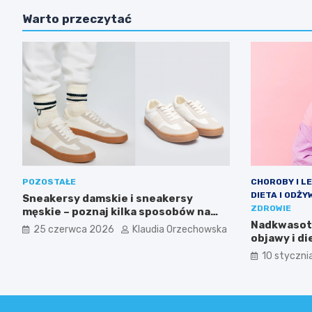
Warto przeczytać
POZOSTAŁE
CHOROBY I L
DIETA I ODŻY
Sneakersy damskie i sneakersy
ZDROWIE
męskie – poznaj kilka sposobów na
wygodę, która wygląda modnie
Nadkwasota
25 czerwca 2026
Klaudia Orzechowska
każdego dnia
objawy i d
10 styczni