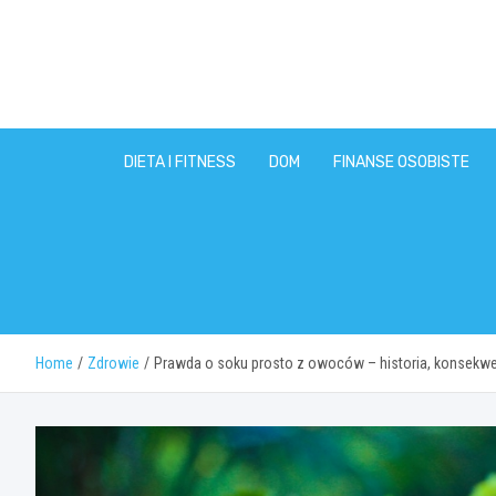
Skip
to
content
DIETA I FITNESS
DOM
FINANSE OSOBISTE
Home
Zdrowie
Prawda o soku prosto z owoców – historia, konsekwen