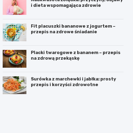
i dieta wspomagająca zdrowie
Fit placuszki bananowe z jogurtem –
przepis na zdrowe śniadanie
Placki twarogowe z bananem – przepis
na zdrową przekąskę
Surówka z marchewki i jabłka: prosty
przepis i korzyści zdrowotne