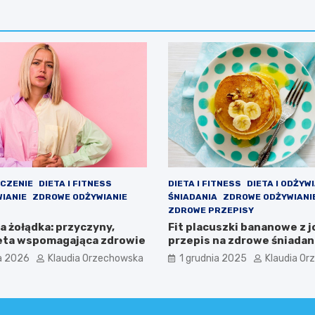
ECZENIE
DIETA I FITNESS
DIETA I FITNESS
DIETA I ODŻYW
WIANIE
ZDROWE ODŻYWIANIE
ŚNIADANIA
ZDROWE ODŻYWIANI
ZDROWE PRZEPISY
 żołądka: przyczyny,
Fit placuszki bananowe z 
ieta wspomagająca zdrowie
przepis na zdrowe śniadan
a 2026
Klaudia Orzechowska
1 grudnia 2025
Klaudia O