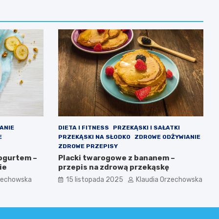
IANIE
DIETA I FITNESS
PRZEKĄSKI I SAŁATKI
E
PRZEKĄSKI NA SŁODKO
ZDROWE ODŻYWIANIE
ZDROWE PRZEPISY
jogurtem –
Placki twarogowe z bananem –
ie
przepis na zdrową przekąskę
rzechowska
15 listopada 2025
Klaudia Orzechowska