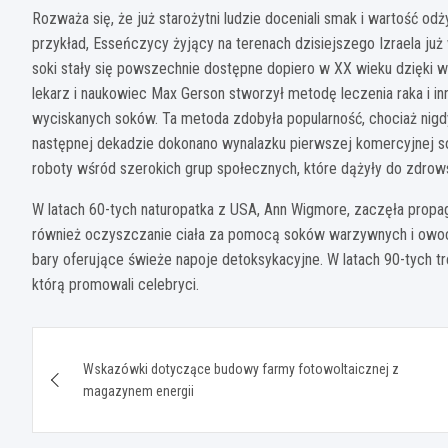
Rozważa się, że już starożytni ludzie doceniali smak i wartość
przykład, Esseńczycy żyjący na terenach dzisiejszego Izraela już w 
soki stały się powszechnie dostępne dopiero w XX wieku dzięki wy
lekarz i naukowiec Max Gerson stworzył metodę leczenia raka i i
wyciskanych soków. Ta metoda zdobyła popularność, chociaż nig
następnej dekadzie dokonano wynalazku pierwszej komercyjnej s
roboty wśród szerokich grup społecznych, które dążyły do zdrows
W latach 60-tych naturopatka z USA, Ann Wigmore, zaczęła prop
również oczyszczanie ciała za pomocą soków warzywnych i owoc
bary oferujące świeże napoje detoksykacyjne. W latach 90-tych t
którą promowali celebryci.
Nawigacja
Wskazówki dotyczące budowy farmy fotowoltaicznej z
wpisu
magazynem energii