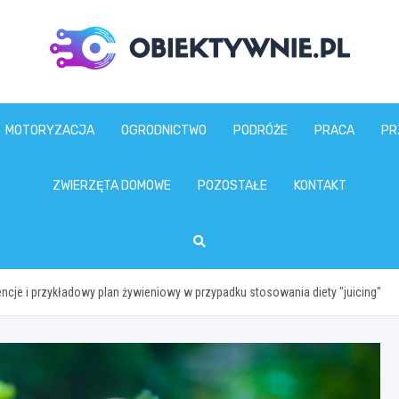
obiektywnie.pl
MOTORYZACJA
OGRODNICTWO
PODRÓŻE
PRACA
PR
ZWIERZĘTA DOMOWE
POZOSTAŁE
KONTAKT
cje i przykładowy plan żywieniowy w przypadku stosowania diety "juicing"