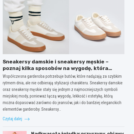
Sneakersy damskie i sneakersy męskie –
poznaj kilka sposobów na wygodę, która
wygląda modnie każdego dnia
Współczesna garderoba potrzebuje butów, które nadążają za szybkim
rytmem dnia, ale nie odbierają stylizacji charakteru. Sneakersy damskie
oraz sneakersy męskie stały się jednym z najmocniejszych symboli
miejskiej mody, ponieważ łączą wygodę, lekkość i estetykę, którą
można dopasować zarówno do jeansów, jak i do bardziej eleganckich
elementów garderoby. Sneakersy…
Czytaj dalej
Nadkwasota żołądka: przyczyny, objawy