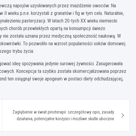
 odżywczą napojów uzyskiwanych przez miażdżenie owoców. Na
II wieku p.n.e. korzystali z granatów i fig w tym celu. Naturalnie,
nalezieniu pasteryzacji. W latach 20-tych XX wieku niemiecki
nnych chorób przewlekłych opartą na konsumpcji świeżo
dy nie została uznana przez medyczną społeczność naukową. W
okowirówki. To pozwoliło na wzrost popularności soków domowej
zego trybu życia.
agować ideę spożywania jedynie surowej żywności. Zasugerowała
owych. Koncepcja ta szybko została skomercjalizowana poprzez
rend ten osiągnął swoje apogeum w postaci diety odchudzającej,
Zagłębienie w świat pinoterapii: szczegółowy opis, zasady
działania, potencjalne korzyści i możliwe skutki uboczne