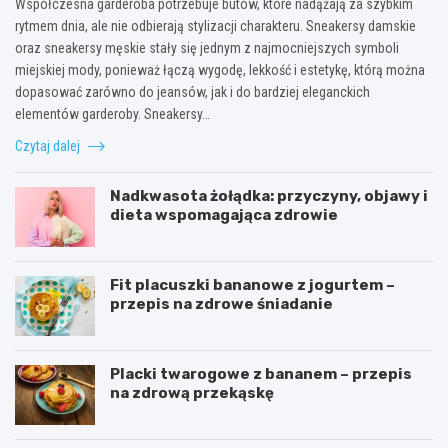
Współczesna garderoba potrzebuje butów, które nadążają za szybkim
rytmem dnia, ale nie odbierają stylizacji charakteru. Sneakersy damskie
oraz sneakersy męskie stały się jednym z najmocniejszych symboli
miejskiej mody, ponieważ łączą wygodę, lekkość i estetykę, którą można
dopasować zarówno do jeansów, jak i do bardziej eleganckich
elementów garderoby. Sneakersy…
Czytaj dalej
Nadkwasota żołądka: przyczyny, objawy i
dieta wspomagająca zdrowie
Fit placuszki bananowe z jogurtem –
przepis na zdrowe śniadanie
Placki twarogowe z bananem – przepis
na zdrową przekąskę