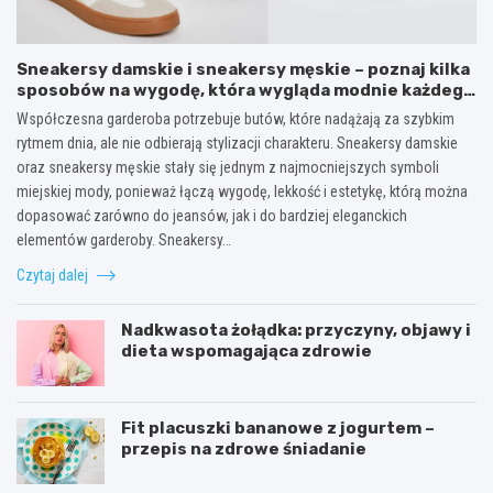
Sneakersy damskie i sneakersy męskie – poznaj kilka
sposobów na wygodę, która wygląda modnie każdego
dnia
Współczesna garderoba potrzebuje butów, które nadążają za szybkim
rytmem dnia, ale nie odbierają stylizacji charakteru. Sneakersy damskie
oraz sneakersy męskie stały się jednym z najmocniejszych symboli
miejskiej mody, ponieważ łączą wygodę, lekkość i estetykę, którą można
dopasować zarówno do jeansów, jak i do bardziej eleganckich
elementów garderoby. Sneakersy…
Czytaj dalej
Nadkwasota żołądka: przyczyny, objawy i
dieta wspomagająca zdrowie
Fit placuszki bananowe z jogurtem –
przepis na zdrowe śniadanie