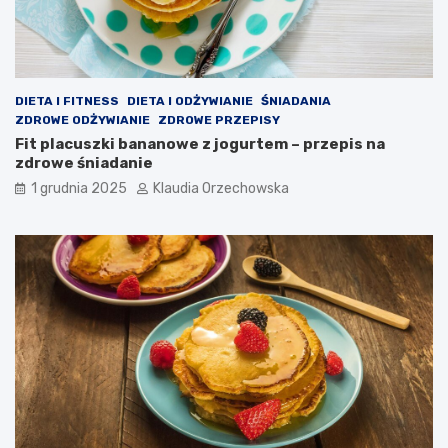
DIETA I FITNESS
DIETA I ODŻYWIANIE
ŚNIADANIA
ZDROWE ODŻYWIANIE
ZDROWE PRZEPISY
Fit placuszki bananowe z jogurtem – przepis na
zdrowe śniadanie
1 grudnia 2025
Klaudia Orzechowska