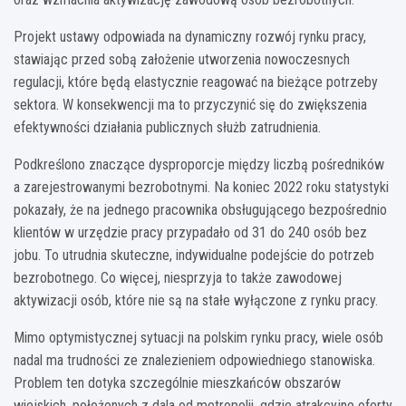
Projekt ustawy odpowiada na dynamiczny rozwój rynku pracy,
stawiając przed sobą założenie utworzenia nowoczesnych
regulacji, które będą elastycznie reagować na bieżące potrzeby
sektora. W konsekwencji ma to przyczynić się do zwiększenia
efektywności działania publicznych służb zatrudnienia.
Podkreślono znaczące dysproporcje między liczbą pośredników
a zarejestrowanymi bezrobotnymi. Na koniec 2022 roku statystyki
pokazały, że na jednego pracownika obsługującego bezpośrednio
klientów w urzędzie pracy przypadało od 31 do 240 osób bez
jobu. To utrudnia skuteczne, indywidualne podejście do potrzeb
bezrobotnego. Co więcej, niesprzyja to także zawodowej
aktywizacji osób, które nie są na stałe wyłączone z rynku pracy.
Mimo optymistycznej sytuacji na polskim rynku pracy, wiele osób
nadal ma trudności ze znalezieniem odpowiedniego stanowiska.
Problem ten dotyka szczególnie mieszkańców obszarów
wiejskich, położonych z dala od metropolii, gdzie atrakcyjne oferty