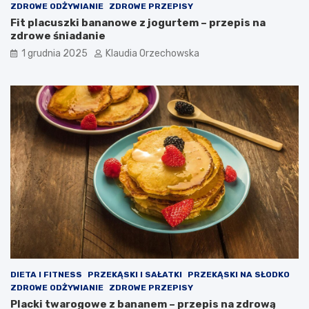
ZDROWE ODŻYWIANIE
ZDROWE PRZEPISY
Fit placuszki bananowe z jogurtem – przepis na
zdrowe śniadanie
1 grudnia 2025
Klaudia Orzechowska
DIETA I FITNESS
PRZEKĄSKI I SAŁATKI
PRZEKĄSKI NA SŁODKO
ZDROWE ODŻYWIANIE
ZDROWE PRZEPISY
Placki twarogowe z bananem – przepis na zdrową