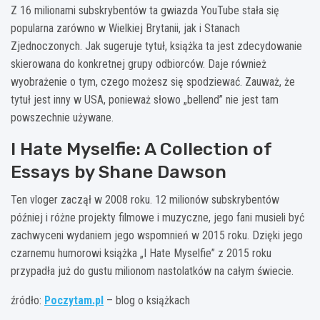
Z 16 milionami subskrybentów ta gwiazda YouTube stała się
popularna zarówno w Wielkiej Brytanii, jak i Stanach
Zjednoczonych. Jak sugeruje tytuł, książka ta jest zdecydowanie
skierowana do konkretnej grupy odbiorców. Daje również
wyobrażenie o tym, czego możesz się spodziewać. Zauważ, że
tytuł jest inny w USA, ponieważ słowo „bellend” nie jest tam
powszechnie używane.
I Hate Myselfie: A Collection of
Essays by Shane Dawson
Ten vloger zaczął w 2008 roku. 12 milionów subskrybentów
później i różne projekty filmowe i muzyczne, jego fani musieli być
zachwyceni wydaniem jego wspomnień w 2015 roku. Dzięki jego
czarnemu humorowi książka „I Hate Myselfie” z 2015 roku
przypadła już do gustu milionom nastolatków na całym świecie.
źródło:
Poczytam.pl
– blog o książkach