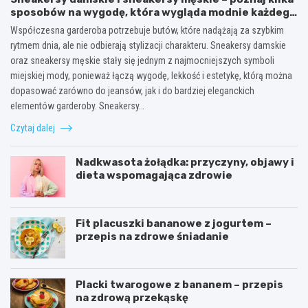
sposobów na wygodę, która wygląda modnie każdego
dnia
Współczesna garderoba potrzebuje butów, które nadążają za szybkim
rytmem dnia, ale nie odbierają stylizacji charakteru. Sneakersy damskie
oraz sneakersy męskie stały się jednym z najmocniejszych symboli
miejskiej mody, ponieważ łączą wygodę, lekkość i estetykę, którą można
dopasować zarówno do jeansów, jak i do bardziej eleganckich
elementów garderoby. Sneakersy…
Czytaj dalej
Nadkwasota żołądka: przyczyny, objawy i
dieta wspomagająca zdrowie
Fit placuszki bananowe z jogurtem –
przepis na zdrowe śniadanie
Placki twarogowe z bananem – przepis
na zdrową przekąskę