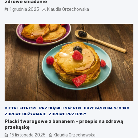
zdrowe śniadanie
1 grudnia 2025
Klaudia Orzechowska
DIETA I FITNESS
PRZEKĄSKI I SAŁATKI
PRZEKĄSKI NA SŁODKO
ZDROWE ODŻYWIANIE
ZDROWE PRZEPISY
Placki twarogowe z bananem – przepis na zdrową
przekąskę
15 listopada 2025
Klaudia Orzechowska