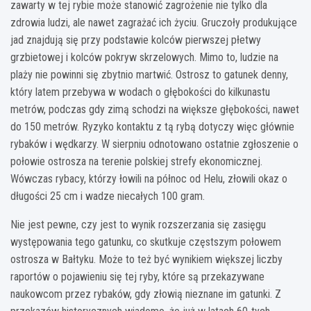
zawarty w tej rybie może stanowić zagrożenie nie tylko dla
zdrowia ludzi, ale nawet zagrażać ich życiu. Gruczoły produkujące
jad znajdują się przy podstawie kolców pierwszej płetwy
grzbietowej i kolców pokryw skrzelowych. Mimo to, ludzie na
plaży nie powinni się zbytnio martwić. Ostrosz to gatunek denny,
który latem przebywa w wodach o głębokości do kilkunastu
metrów, podczas gdy zimą schodzi na większe głębokości, nawet
do 150 metrów. Ryzyko kontaktu z tą rybą dotyczy więc głównie
rybaków i wędkarzy. W sierpniu odnotowano ostatnie zgłoszenie o
połowie ostrosza na terenie polskiej strefy ekonomicznej.
Wówczas rybacy, którzy łowili na północ od Helu, złowili okaz o
długości 25 cm i wadze niecałych 100 gram.
Nie jest pewne, czy jest to wynik rozszerzania się zasięgu
występowania tego gatunku, co skutkuje częstszym połowem
ostrosza w Bałtyku. Może to też być wynikiem większej liczby
raportów o pojawieniu się tej ryby, które są przekazywane
naukowcom przez rybaków, gdy złowią nieznane im gatunki. Z