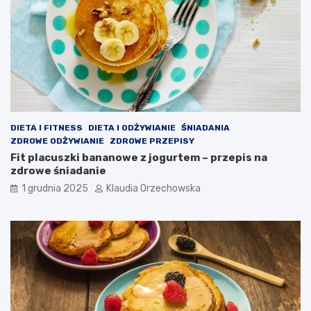
DIETA I FITNESS
DIETA I ODŻYWIANIE
ŚNIADANIA
ZDROWE ODŻYWIANIE
ZDROWE PRZEPISY
Fit placuszki bananowe z jogurtem – przepis na
zdrowe śniadanie
1 grudnia 2025
Klaudia Orzechowska