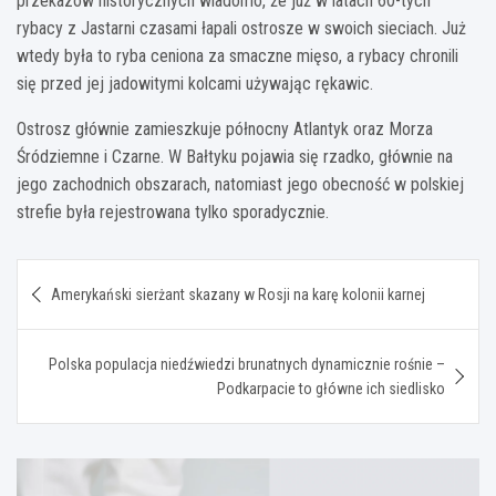
przekazów historycznych wiadomo, że już w latach 60-tych
rybacy z Jastarni czasami łapali ostrosze w swoich sieciach. Już
wtedy była to ryba ceniona za smaczne mięso, a rybacy chronili
się przed jej jadowitymi kolcami używając rękawic.
Ostrosz głównie zamieszkuje północny Atlantyk oraz Morza
Śródziemne i Czarne. W Bałtyku pojawia się rzadko, głównie na
jego zachodnich obszarach, natomiast jego obecność w polskiej
strefie była rejestrowana tylko sporadycznie.
Nawigacja
Amerykański sierżant skazany w Rosji na karę kolonii karnej
wpisu
Polska populacja niedźwiedzi brunatnych dynamicznie rośnie –
Podkarpacie to główne ich siedlisko