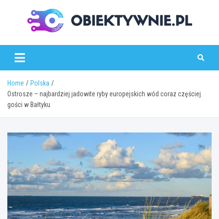
Skip
to
content
obiektywnie.pl
Home
Polska
Ostrosze – najbardziej jadowite ryby europejskich wód coraz częściej
gości w Bałtyku